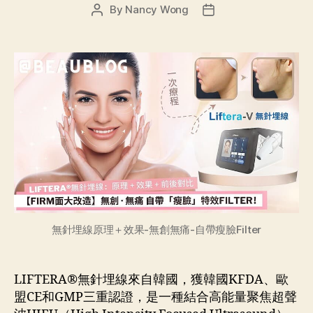
By
Nancy Wong
無針埋線原理＋效果-無創無痛-自帶瘦臉Filter
LIFTERA®無針埋線來自韓國，獲韓國KFDA、歐
盟CE和GMP三重認證，是一種結合高能量聚焦超聲