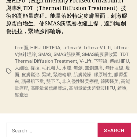
波HIFU（High Intensity Focused Ultrasound）
與專利TDT（Thermal Diffusion Treatment）技
術的高能量療程。能量落於特定皮膚層面，刺激膠
原蛋白增生、使SMAS筋膜層收縮上提，達到無創
傷提拉，緊緻臉部輪廓。
firm面
,
HIFU
,
LIFTERA
,
Liftera-V
,
Liftera-V Lift
,
Liftera-
V無針埋線
,
SMAS
,
SMAS筋膜層
,
SMAS筋膜層收緊
,
TDT
,
Thermal Diffusion Treatment
,
V-LIft
,
下顎線
,
傳統HIFU
,
大細臉
,
提拉
,
毛孔粗大
,
水腫
,
無創
,
無創無痛
,
無針埋線
,
瘦
面
,
皮膚鬆弛
,
緊緻
,
緊緻輪廓
,
肌膚乾燥
,
膠原增生
,
膠原蛋
白
,
蘋果肌下垂
,
雙下巴
,
非入侵性醫美療程
,
韓國醫美
,
高能
量療程
,
高能量聚焦超聲波
,
高能量聚焦超聲波HIFU
,
鬆弛
,
鴛鴦臉