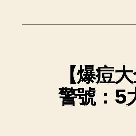
【爆痘大
警號：5