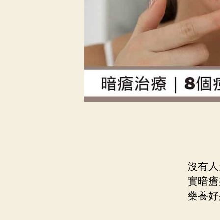
沒有人
實暗瘡
藥養好