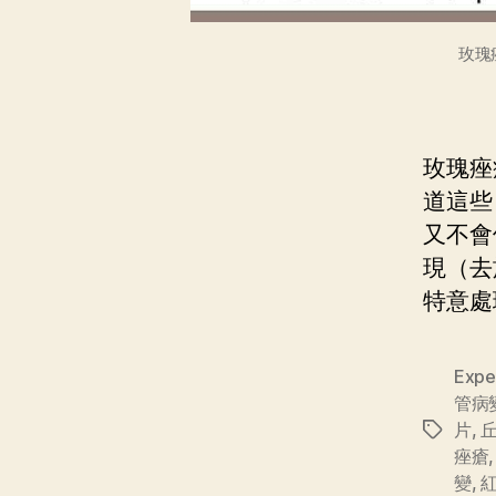
玫瑰
玫瑰痤
道這些
又不會
現（去
特意處
Exper
管病
片
,
痤瘡
變
,