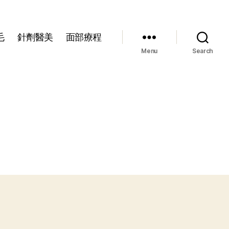
毛
針劑醫美
面部療程
Menu
Search