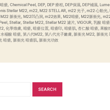
 暗瘡
,
Chemical Peel
,
DEP
,
DEP 療程
,
DEP保濕
,
DEP補濕
,
Lume
nis Stellar M22
,
m22
,
M22 STELLAR
,
m22 光子
,
m22 心動光
,
,
M22 脈衝光
,
M22凹凸洞
,
m22效果
,
M22暗瘡
,
M22脈衝光
,
m2
Peel
,
Stellar
,
Stellar M22
,
Stellar M22 濾片
,
VIGOUR
,
乳酸 暗瘡
22
,
化學煥膚
,
暗瘡
,
暗瘡位置
,
暗瘡印
,
暗瘡肌
,
杏仁酸 暗瘡
,
果酸
,
水楊酸 暗瘡
,
第八代M22
,
第八代光子嫩膚
,
脈衝光 M22
,
脈衝光
光 暗瘡
,
脈衝光 暗瘡肌
,
脈衝光功效