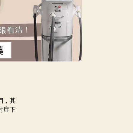
們，其
對症下