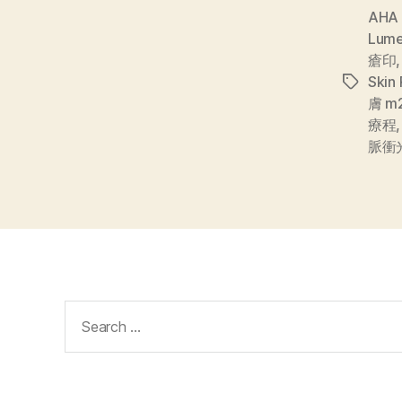
AHA
Lume
瘡印
Skin 
膚 m
療程
脈衝