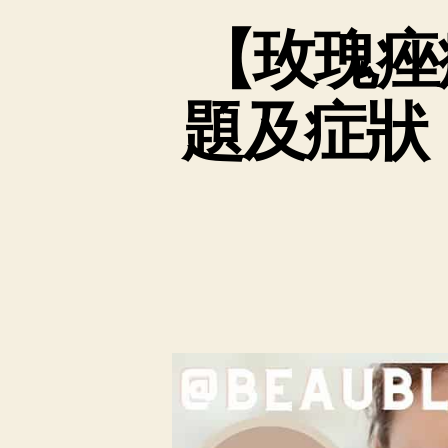
【玫瑰痤
題及症狀