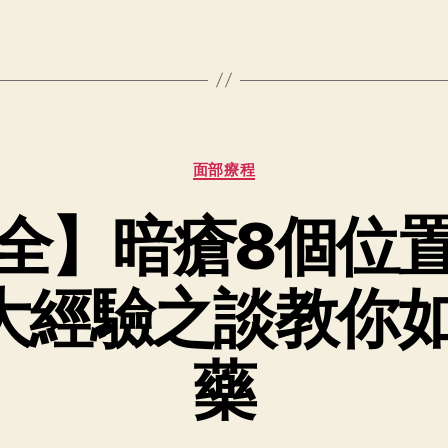
面部療程
全】暗瘡8個位
大經驗之談教你
藥