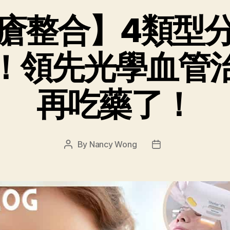
瘡整合】4類型
！領先光學血管
再吃藥了！
By
Nancy Wong