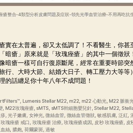
痤瘡整合-4類型分析皮膚問題及症狀-領先光學血管治療-不用再吃抗
瘡實在太普遍，卻又太低調了！不看醫生，你甚
「暗瘡」原來就是「玫瑰痤瘡」的其中一個徵狀
像暗瘡一樣可自行復原斷尾，經常在重要時節突
旅行、大時大節、結婚大日子、轉工壓力大等等
理的話纏足你十年八年不成問題！
tFilters™
,
Lumenis Stellar M22
,
m22
,
m22 心動光
,
M22 脈衝
變
,
M22玫瑰痤瘡
,
sMTS
,
sMTS幹細胞嬰兒針
,
Stellar M22
,
Stel
丘疹
,
光子嫩膚
,
女神光
,
微絲血管
,
微絲血管徵狀
,
敏感肌膚
,
泛紅
,
,
玫瑰痤瘡 戒口
,
玫瑰痤瘡 治療
,
玫瑰痤瘡成因
,
皮秒 玫瑰痤瘡
,
皮
紅血絲
,
膿皰
,
荷爾蒙斑
,
過敏