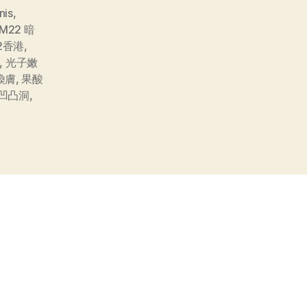
nis
,
M22 暗
2香港
,
,
光子嫩
煥膚
,
果酸
 凹凸洞
,