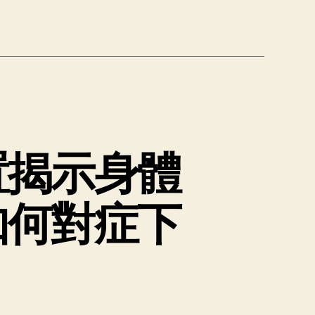
置揭示身體
如何對症下