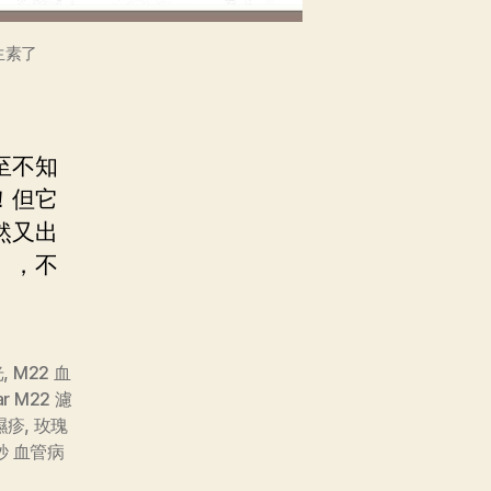
生素了
至不知
！但它
然又出
），不
光
,
M22 血
lar M22 濾
濕疹
,
玫瑰
秒 血管病