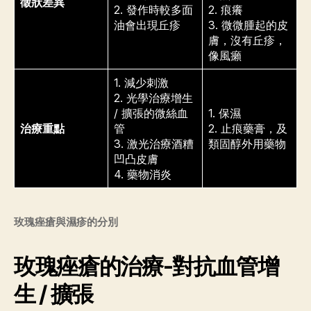
徵狀差異
2. 發作時較多面
2. 痕癢
油會出現丘疹
3. 微微腫起的皮
膚，沒有丘疹，
像風癩
1. 減少刺激
2. 光學治療增生
/ 擴張的微絲血
1. 保濕
治療重點
管
2. 止痕藥膏，及
3. 激光治療酒糟
類固醇外用藥物
凹凸皮膚
4. 藥物消炎
玫瑰痤瘡與濕疹的分別
玫瑰痤瘡的治療-對抗血管增
生 / 擴張