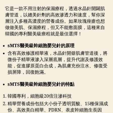
它是一款不用注射的保濕療程，透過水晶針開闢肌
膚管道，以媲美針劑的高效滲透力和速度，幫你深
層注入多種高濃度的營養成份。如果玫瑰痤瘡也想
做做美肌、保濕療程，但又不能敷面膜，這種來自
韓國的專利醫美級療程就是最佳選擇！
sMTS
醫美級幹細胞嬰兒針的原理
含有高效修護精華液，水晶針開僻肌膚管道後，將
微份子精華液滲入深層底層，提升代謝及修護效
能，促進膠原蛋白合成，為肌膚充份注水、修復受
損屏障，回復飽滿。
sMTS
醫美級幹細胞嬰兒針的特點
韓國專利，細胞級20倍注滲科技
精華營養成份包括大小份子透明質酸、15種保濕成
份、高效美白精華、PDRN、表皮幹細胞生長因