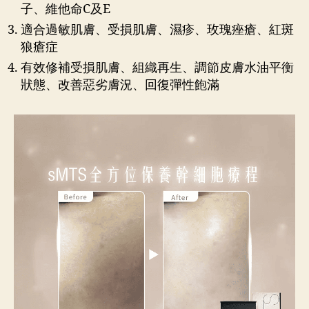
子、維他命C及E
適合過敏肌膚、受損肌膚、濕疹、玫瑰痤瘡、紅斑
狼瘡症
有效修補受損肌膚、組織再生、調節皮膚水油平衡
狀態、改善惡劣膚況、回復彈性飽滿