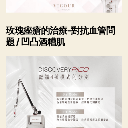
玫瑰痤瘡的治療-對抗血管問
題 / 凹凸酒糟肌