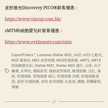
皮秒激光Discovery PICO®新客優惠：
https://www.vigour.com.hk/
sMTS幹細胞嬰兒針新客優惠：
https://www.evrbeauty.com/smts
ExpertFilters™
,
Lumenis Stellar M22
,
m22
,
m22 心動光
,
M22 脈衝光
,
M22 血管病變
,
M22玫瑰痤瘡
,
sMTS
,
sMTS
幹細胞嬰兒針
,
Stellar M22
,
Stellar M22 濾片
,
丘疹
,
光子
嫩膚
,
女神光
,
微絲血管
,
微絲血管徵狀
,
敏感肌膚
,
泛紅
,
濕
疹
,
玫瑰痤瘡
,
玫瑰痤瘡 戒口
,
玫瑰痤瘡 治療
,
玫瑰痤瘡成
因
,
皮秒 玫瑰痤瘡
,
皮秒 血管病變
,
紅血絲
,
膿皰
,
荷爾蒙斑
,
過敏