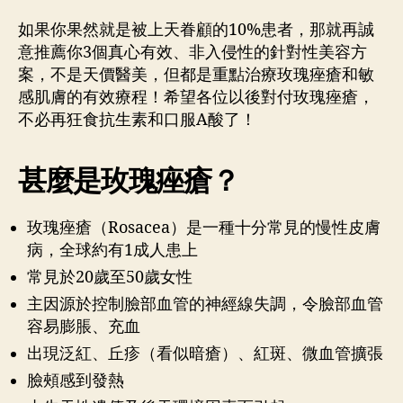
如果你果然就是被上天眷顧的10%患者，那就再誠
意推薦你3個真心有效、非入侵性的針對性美容方
案，不是天價醫美，但都是重點治療玫瑰痤瘡和敏
感肌膚的有效療程！希望各位以後對付玫瑰痤瘡，
不必再狂食抗生素和口服A酸了！
甚麼是玫瑰痤瘡？
玫瑰痤瘡（Rosacea）是一種十分常見的慢性皮膚
病，全球約有1成人患上
常見於20歲至50歲女性
主因源於控制臉部血管的神經線失調，令臉部血管
容易膨脹、充血
出現泛紅、丘疹（看似暗瘡）、紅斑、微血管擴張
臉頰感到發熱