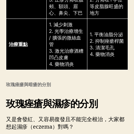
頰、額頭、眉
等皮脂腺旺盛的
心、鼻尖、下巴
地方
1. 減少刺激
2. 光學治療增生
1. 平衡油脂分泌
/ 擴張的微絲血
2. 抑制痤瘡桿菌
治療重點
管
3. 清潔毛孔
3. 激光治療酒糟
4. 藥物消炎
凹凸皮膚
4. 藥物消炎
玫瑰痤瘡與暗瘡的分別
玫瑰痤瘡與濕疹的分別
又是會發紅、又容易復發且不能完全根治，大家都
想起濕疹（eczema）對嗎？