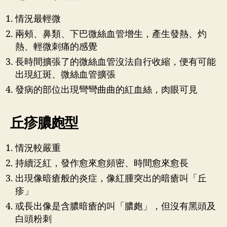
情況最輕微
兩頰、鼻類、下巴微絲血管增生，產生發熱、灼
熱、輕微刺痛的感覺
長時間擴張了的微絲血管沒法自行收縮，便有可能
出現紅斑、微絲血管擴張
發病的部位出現彎彎曲曲的紅血絲，肉眼可見
丘疹膿皰型
情況較嚴重
持續泛紅，發作愈來愈頻密、時間愈來愈長
出現像暗瘡般的炎症，像紅腫突出的暗瘡叫「丘
疹」
或長出像是含膿暗瘡的叫「膿皰」，但沒有黑頭及
白頭粉刺