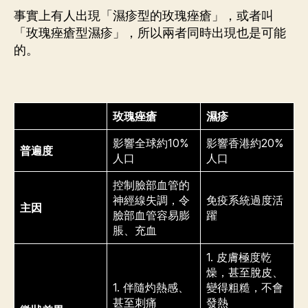
事實上有人出現「濕疹型的玫瑰痤瘡」，或者叫
「玫瑰痤瘡型濕疹」，所以兩者同時出現也是可能
的。
玫瑰痤瘡
濕疹
影響全球約10%
影響香港約20%
普遍度
人口
人口
控制臉部血管的
神經線失調，令
免疫系統過度活
主因
臉部血管容易膨
躍
脹、充血
1. 皮膚極度乾
燥，甚至脫皮、
1. 伴隨灼熱感、
變得粗糙，不會
甚至刺痛
發熱