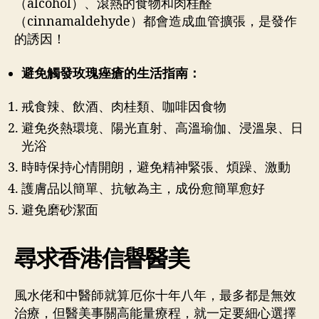
（alcohol）、滾熱的食物和肉桂醛
（cinnamaldehyde）都會造成血管擴張，是發作
的誘因！
避免觸發玫瑰痤瘡的生活指南：
戒食辣、飲酒、肉桂類、咖啡因食物
避免炎熱環境、陽光直射、高溫瑜伽、浸溫泉、日
光浴
時時保持心情開朗，避免精神緊張、煩躁、激動
護膚品以簡單、抗敏為主，成份愈簡單愈好
避免磨砂潔面
尋求香港信譽醫美
風水佬和中醫師就算厄你十年八年，最多都是無效
治療，但醫美事關高能量療程，就一定要細心選擇