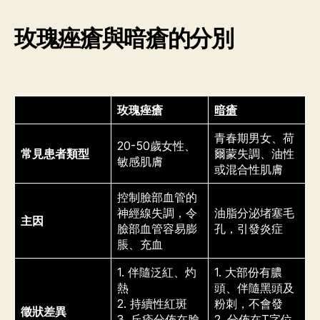
玫瑰痤瘡與暗瘡的分別
玫瑰痤瘡
暗瘡
青春期男女、荷
20-50歲女性、
常見患者類型
爾蒙失調、油性
敏感肌膚
或混合性肌膚
控制臉部血管的
神經線失調，令
油脂分泌堵塞毛
主因
臉部血管容易膨
孔，引發炎症
脹、充血
1. 伴隨泛紅、灼
1. 大部份有膿
熱
頭、伴隨黑頭及
2. 持續性紅斑
粉刺，不會發
徵狀差異
3. 丘疹分佈在臉
2. 分佈在T字位