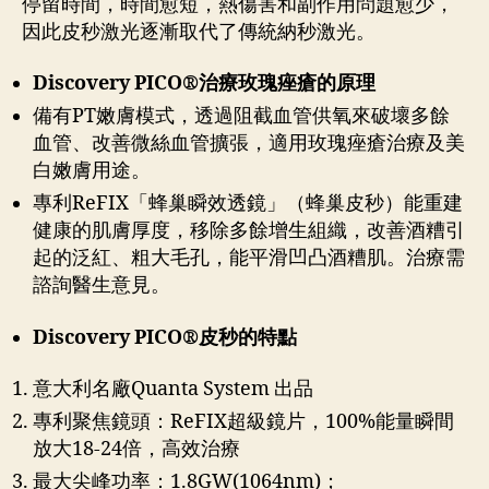
停留時間，時間愈短，熱傷害和副作用問題愈少，
因此皮秒激光逐漸取代了傳統納秒激光。
Discovery PICO
®
治療玫瑰痤瘡的原理
備有PT嫩膚模式，透過阻截血管供氧來破壞多餘
血管、改善微絲血管擴張，適用玫瑰痤瘡治療及美
白嫩膚用途。
專利ReFIX「蜂巢瞬效透鏡」（蜂巢皮秒）能重建
健康的肌膚厚度，移除多餘增生組織，改善酒糟引
起的泛紅、粗大毛孔，能平滑凹凸酒糟肌。治療需
諮詢醫生意見。
Discovery PICO
®
皮秒的特點
意大利名廠Quanta System 出品
專利聚焦鏡頭：ReFIX超級鏡片，100%能量瞬間
放大18-24倍，高效治療
最大尖峰功率：1.8GW(1064nm)；