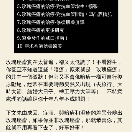
玫瑰痤瘡的治療-對抗血管增生 / 擴張
玫瑰痤瘡的治療-對抗血管問題 / 凹凸酒糟肌
玫瑰痤瘡的治療-修復肌膚屏障
玫瑰痤瘡的更多研究
避免發作的戒口指南！
尋求香港信譽醫美
玫瑰痤瘡實在太普遍，卻又太低調了！不看醫生，
你甚至不知道這些「暗瘡」原來就是「玫瑰痤瘡」
的其中一個徵狀！但它又不會像暗瘡一樣可自行復
原斷尾，經常在重要時節突然又出現（去旅行、大
時大節、結婚大日子、轉工壓力大等等），不特意
處理的話纏足你十年八年不成問題！
下文先由成因、症狀、與暗瘡和濕疹的差異分辨出
玫瑰痤瘡，如果你並非玫瑰痤瘡，那就恭喜你，其
餘就不用再看下去了，好事好事！