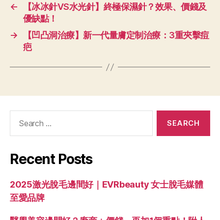
←
【冰冰針VS水光針】終極保濕針？效果、價錢及
優缺點！
→
【凹凸洞治療】新一代量膚定制治療：3重夾擊痘
疤
Recent Posts
2025激光脫毛邊間好｜EVRbeauty 女士脫毛媒體
至愛品牌