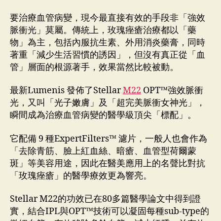
要治療血管病變，現今最直接有效的手段非「強效
脈衝光」莫屬。傳統上，玫瑰痤瘡治療都以「藥
物」為主，包括內服抗生素、外用消炎藥膏，同時
著重「減少生活習慣的誘因」，但沒有真正從「血
管」層面的根源著手，效果當然比較被動。
最新Lumenis 發佈了Stellar
M22
OPT™強效脈衝
光，又叫「光子嫩膚」及「超完美脈衝女神光」，
瞬間成為治療血管病變的醫學級頂尖「標配」。
它配備 9 種ExpertFilters™ 濾片，一般人也會作為
「去除青筋、臉上紅血絲、暗瘡、血管型荷爾蒙
斑」等美容用途，因此在醫美應用上的名聲比對抗
「玫瑰痤瘡」的醫學療效更為響亮。
Stellar M22的功效已在80多篇醫學論文中得到證
實，結合IPL與OPT™技術可以凝固每種sub-type的