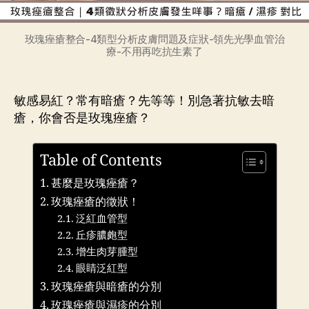
玫瑰痤瘡整合-4類型分析皮膚問題及症狀-領先光學血管治
療-不用再吃抗生素了
敏感易紅？常有暗瘡？先等等！別急著抗敏去暗
瘡，你會否是玫瑰痤瘡？
Table of Contents
甚麼是玫瑰痤瘡？
玫瑰痤瘡的徵狀！
泛紅血管型
丘疹膿皰型
增生肉芽腫型
眼睛泛紅型
玫瑰痤瘡與暗瘡的分別
玫瑰痤瘡與濕疹的分別