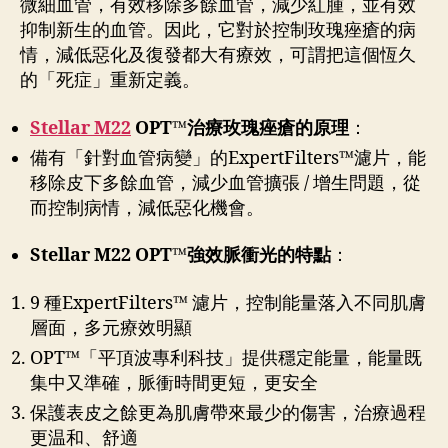
微細血管，有效移除多餘血管，減少紅腫，並有效
抑制新生的血管。因此，它對於控制玫瑰痤瘡的病
情，減低惡化及復發都大有療效，可謂把這個恆久
的「死症」重新定義。
Stellar M22
OPT™治療玫瑰痤瘡的原理
：
備有「針對血管病變」的ExpertFilters™濾片，能
移除皮下多餘血管，減少血管擴張 / 增生問題，從
而控制病情，減低惡化機會。
Stellar M22 OPT™強效脈衝光的特點
：
9 種ExpertFilters™ 濾片，控制能量落入不同肌膚
層面，多元療效明顯
OPT™「平頂波專利科技」提供穩定能量，能量既
集中又準確，脈衝時間更短，更安全
保護表皮之餘更為肌膚帶來最少的傷害，治療過程
更温和、舒適