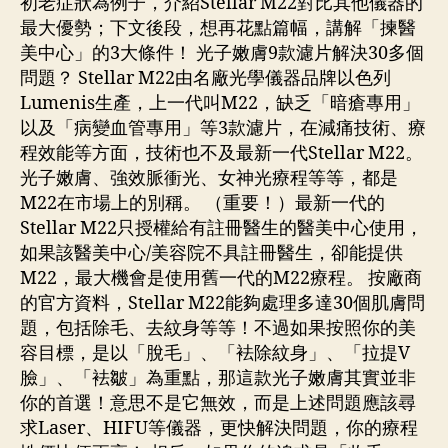
初老症狀為例子，介紹Stellar M22對比其他儀器的
最大優勢；下文後段，想再花點篇幅，講解「揀醫
美中心」的3大條件！ 光子嫩膚9款濾片解決30多個
問題？ Stellar M22由名廠光學儀器品牌以色列
Lumenis生產，上一代叫M22，缺乏「暗瘡專用」
以及「病變血管專用」等3款濾片，在減痛技術、療
程效能等方面，技術也不及最新一代Stellar M22。
光子嫩膚、強效脈衝光、女神光療程等等，都是
M22在市場上的別稱。 （重要！）最新一代的
Stellar M22只授權給有註冊醫生的醫美中心使用，
如果該醫美中心/美容院不具註冊醫生，卻能提供
M22，最大機會是使用舊一代的M22療程。 按廠商
的官方資料，Stellar M22能夠處理多達30個肌膚問
題，包括除毛、去紋身等等！不過如果按照你的美
容目標，是以「脫毛」、「袪除紋身」、「拉提V
臉」、「袪皺」為重點，那這款光子嫩膚其實並非
你的首選！意思不是它無效，而是上述問題應該尋
求Laser、HIFU等儀器，更快解決問題，你的療程