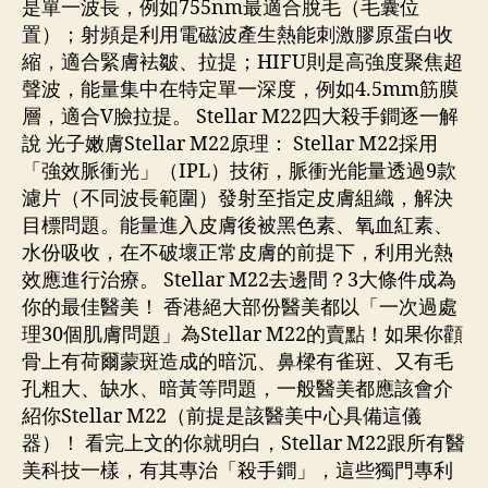
是單一波長，例如755nm最適合脫毛（毛囊位
置）；射頻是利用電磁波產生熱能刺激膠原蛋白收
縮，適合緊膚袪皺、拉提；HIFU則是高強度聚焦超
聲波，能量集中在特定單一深度，例如4.5mm筋膜
層，適合V臉拉提。 Stellar M22四大殺手鐧逐一解
說 光子嫩膚Stellar M22原理： Stellar M22採用
「強效脈衝光」（IPL）技術，脈衝光能量透過9款
濾片（不同波長範圍）發射至指定皮膚組織，解決
目標問題。能量進入皮膚後被黑色素、氧血紅素、
水份吸收，在不破壞正常皮膚的前提下，利用光熱
效應進行治療。 Stellar M22去邊間？3大條件成為
你的最佳醫美！ 香港絕大部份醫美都以「一次過處
理30個肌膚問題」為Stellar M22的賣點！如果你顴
⻣上有荷爾蒙斑造成的暗沉、鼻樑有雀斑、又有毛
孔粗大、缺水、暗黃等問題，一般醫美都應該會介
紹你Stellar M22（前提是該醫美中心具備這儀
器）！ 看完上文的你就明白，Stellar M22跟所有醫
美科技一樣，有其專治「殺手鐧」，這些獨門專利