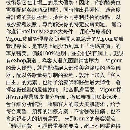
技術是它在市場上的最大優勢！因此，你的醫美也
需要配備各款頂級標配，同時推出具彈性、適合度
身訂造的美肌療程，揉合不同專利技術的優點，以
最少療程次數，專門解決你的特定皮膚問題。 適合
你進行Stellar M22的3大條件： 用心做療程的
Vigour皮膚管理專家 近年間人氣急升的Vigour皮膚
管理專家，是市場上絕少做到真正「明碼實價」的
專業醫美。價錢100%透明，並公開於官網上，更設
有eShop渠道，為客人避免面對銷售壓力。 Vigour
的最大優勢，就是配備絕大部份美容範疇的頂尖儀
器，配以各款量身訂制的療程，設計上加入「客人
自主」的元素，也給予治療師和醫生最大彈性，發
揮各廠儀器的最佳效能，貼合肌膚需要。Vigour採
用Visia專業級皮膚分析儀，徹底審視肌底狀況後，
會仔細分析解說，聆聽客人的最大美肌需求，給予
符合期望、預算的治療方案，不會強硬推銷，也不
會忽視客人的初衷需要。 來到Gen Z的美容潮流，
「精明消費」可謂最重要的要素，網上不同渠道得