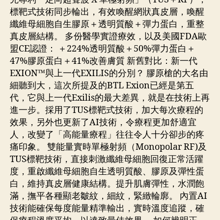
標靶式技術同步輪出，有效喚醒網狀真皮層，喚醒
纖維母細胞自生膠原＋透明質酸＋彈力蛋白，重整
真皮層結構。 多份醫學實證療效，以及美國FDA歐
盟CE認證： ＋224%透明質酸＋50%彈力蛋白＋
47%膠原蛋白＋41%改善膚質 新舊對比：新一代
EXION™與上一代EXILIS的分別？ 膠原槍的大名由
細聽到大，這次所提及的BTL Exion已經是第五
代，它與上一代Exilis的最大差異，就是在技術上再
進一步。採用了TUS標靶式技術，加大每次療程的
效果，另外也更新了AI技術，令療程更加舒適宜
人，改變了「高能量療程」往往令人十分卻步的疼
痛印象。 雙能量實時單極射頻（Monopolar RF)及
TUS標靶技術，直接刺激纖維母細胞回復正常活躍
度，重啟纖維母細胞自生透明質酸、膠原及彈性蛋
白，維持真皮層健康結構。提升肌膚彈性，水潤飽
滿，撫平各種顯老皺紋，細紋，緊緻輪廓。 內置AI
技術能確保每度能量精準輸出，實時溫度追蹤，確