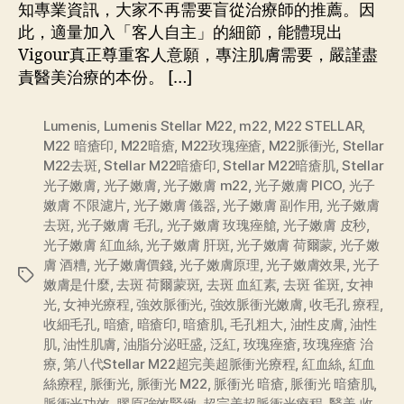
知專業資訊，大家不再需要盲從治療師的推薦。因
此，適量加入「客人自主」的細節，能體現出
Vigour真正尊重客人意願，專注肌膚需要，嚴謹盡
責醫美治療的本份。 […]
Lumenis
,
Lumenis Stellar M22
,
m22
,
M22 STELLAR
,
M22 暗瘡印
,
M22暗瘡
,
M22玫瑰痤瘡
,
M22脈衝光
,
Stellar
M22去斑
,
Stellar M22暗瘡印
,
Stellar M22暗瘡肌
,
Stellar
光子嫩膚
,
光子嫩膚
,
光子嫩膚 m22
,
光子嫩膚 PICO
,
光子
嫩膚 不限濾片
,
光子嫩膚 儀器
,
光子嫩膚 副作用
,
光子嫩膚
去斑
,
光子嫩膚 毛孔
,
光子嫩膚 玫瑰痤艙
,
光子嫩膚 皮秒
,
光子嫩膚 紅血絲
,
光子嫩膚 肝斑
,
光子嫩膚 荷爾蒙
,
光子嫩
膚 酒糟
,
光子嫩膚價錢
,
光子嫩膚原理
,
光子嫩膚效果
,
光子
嫩膚是什麼
,
去斑 荷爾蒙斑
,
去斑 血紅素
,
去斑 雀斑
,
女神
光
,
女神光療程
,
強效脈衝光
,
強效脈衝光嫩膚
,
收毛孔 療程
,
收細毛孔
,
暗瘡
,
暗瘡印
,
暗瘡肌
,
毛孔粗大
,
油性皮膚
,
油性
肌
,
油性肌膚
,
油脂分泌旺盛
,
泛紅
,
玫瑰痤瘡
,
玫瑰痤瘡 治
療
,
第八代Stellar M22超完美超脈衝光療程
,
紅血絲
,
紅血
絲療程
,
脈衝光
,
脈衝光 M22
,
脈衝光 暗瘡
,
脈衝光 暗瘡肌
,
脈衝光功效
,
膠原強效緊緻
,
超完美超脈衝光療程
,
醫美 收