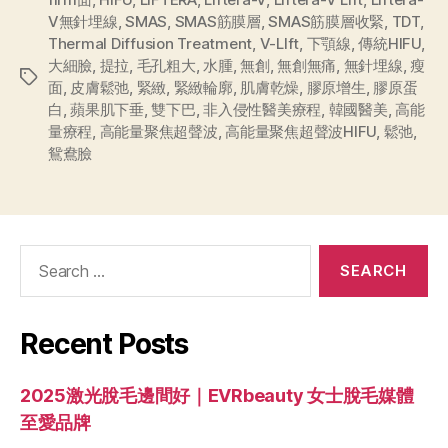
V無針埋線
,
SMAS
,
SMAS筋膜層
,
SMAS筋膜層收緊
,
TDT
,
Thermal Diffusion Treatment
,
V-LIft
,
下顎線
,
傳統HIFU
,
大細臉
,
提拉
,
毛孔粗大
,
水腫
,
無創
,
無創無痛
,
無針埋線
,
瘦
面
,
皮膚鬆弛
,
緊緻
,
緊緻輪廓
,
肌膚乾燥
,
膠原增生
,
膠原蛋
白
,
蘋果肌下垂
,
雙下巴
,
非入侵性醫美療程
,
韓國醫美
,
高能
量療程
,
高能量聚焦超聲波
,
高能量聚焦超聲波HIFU
,
鬆弛
,
鴛鴦臉
Recent Posts
2025激光脫毛邊間好｜EVRbeauty 女士脫毛媒體
至愛品牌