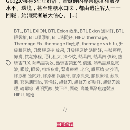
Google獲得5星星好評，治療師的專業態度和服務
水平、環境，甚至連糖水口味，都由過往客人一一
回報，給消費者最大信心。 […]
BTL
,
BTL EXION
,
BTL Exion 效果
,
BTL Exion 邊間好
,
BTL
眼袋槍
,
BTL膠原槍
,
BTL邊間好
,
HIFU
,
thermage
,
Thermage Flx
,
thermage flx效果
,
thermage vs hifu
,
升
級膠原槍
,
升級膠原槍 效果
,
升級膠原槍 邊間好
,
去皺療程
,
嫩膚
,
抗老療程
,
毛孔粗大
,
法令紋
,
熱瑪吉
,
熱瑪吉 價錢
,
熱
瑪吉FLX
,
熱瑪吉功效
,
熱瑪吉第五代 價錢
,
熱瑪吉鳳凰電
波
,
眼紋
,
眼袋
,
粗糙皮膚
,
緊膚療程
,
老化
,
膠原槍 尖沙咀
,
膠原槍 邊間好
,
膠原槍 銅鑼灣
,
膠原流失
,
膠原療程
,
蘋果
肌
,
蘋果肌凹陷
,
表情紋
,
超聲刀
,
超聲刀 好唔好
,
超聲刀原
理
,
輪廓線
,
透明質酸
,
雙下巴
,
面乾
,
高能量聚焦超聲波
HIFU
,
鬆弛
面部療程