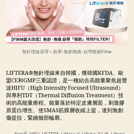
無針埋線原理＋效果-無創無痛-自帶瘦臉Filter
LIFTERA®無針埋線來自韓國，獲韓國KFDA、歐
盟CE和GMP三重認證，是一種結合高能量聚焦超聲
波HIFU（High Intensity Focused Ultrasound）
與專利TDT（Thermal Diffusion Treatment）技
術的高能量療程。能量落於特定皮膚層面，刺激膠
原蛋白增生、使SMAS筋膜層收縮上提，達到無創
傷提拉，緊緻臉部輪廓。
firm面
,
HIFU
,
LIFTERA
,
Liftera-V
,
Liftera-V Lift
,
Liftera-