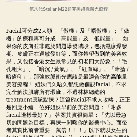
第八代Stellar M22超完美超脈衝光療程
Facial可分成2大類：「做機」及「唔做機」；「做
機」的療程再可分成「高能量」及「低能量」。 如
果你的皮膚並非處於問題爆發階段，包括濕疹爆發
期、皮膚正在過敏發紅等，而你希望做到的美容效
果，又包括香港女生最常見的初老四大跡象：「毛
孔粗大」、「暗沉 / 黃氣」、「紅血絲」、「暗瘡 /
暗瘡印」，那強效脈衝光應該是最適合你的高能量
美容療程！ 姐妹們久唔久都想做個靚facial，不求
完全解決肌膚所有瑕疵，不過林林總總的
treatment應該點揀？這篇Facial不求人攻略，正正
是回應小編一位好姐妹早前的美容問題：「咁多
facial邊樣最好？」 答案其實很簡單：「先以最急
切的問題為目標，再揀一間啱你的醫美中心。而後
者其實比前者重要一萬倍！！！」以下就以女生的