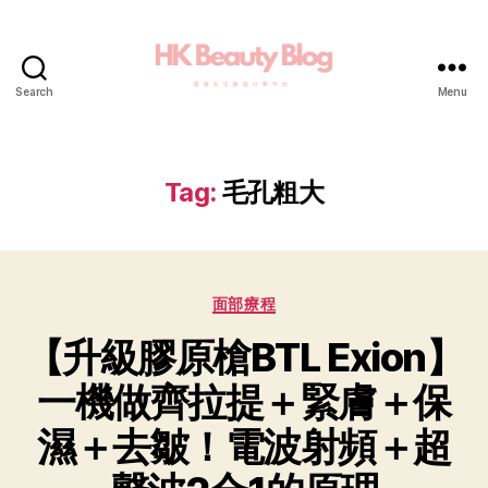
Search
Menu
Tag:
毛孔粗大
面部療程
【升級膠原槍BTL Exion】
一機做齊拉提＋緊膚＋保
濕＋去皺！電波射頻＋超