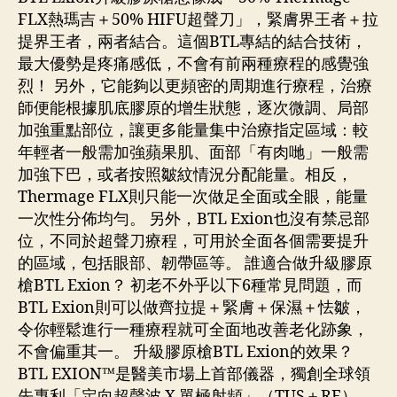
FLX熱瑪吉＋50% HIFU超聲刀」，緊膚界王者＋拉
提界王者，兩者結合。這個BTL專結的結合技術，
最大優勢是疼痛感低，不會有前兩種療程的感覺強
烈！ 另外，它能夠以更頻密的周期進行療程，治療
師便能根據肌底膠原的增生狀態，逐次微調、局部
加強重點部位，讓更多能量集中治療指定區域：較
年輕者一般需加強蘋果肌、面部「有肉哋」一般需
加強下巴，或者按照皺紋情況分配能量。相反，
Thermage FLX則只能一次做足全面或全眼，能量
一次性分佈均勻。 另外，BTL Exion也沒有禁忌部
位，不同於超聲刀療程，可用於全面各個需要提升
的區域，包括眼部、韌帶區等。 誰適合做升級膠原
槍BTL Exion？ 初老不外乎以下6種常見問題，而
BTL Exion則可以做齊拉提＋緊膚＋保濕＋怯皺，
令你輕鬆進行一種療程就可全面地改善老化跡象，
不會偏重其一。 升級膠原槍BTL Exion的效果？
BTL EXION™是醫美市場上首部儀器，獨創全球領
先專利「定向超聲波 X 單極射頻」（TUS＋RF），