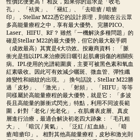
性價比便更高！ 相反，如果你的追求是「收毛
孔」、「袪黃」、「褪紅」、「去暗瘡 / 暗瘡
印」，Stellar M22憑它的設計原理，則能在云云眾
多高能量療程之中，享有最大優勢。 完勝PICO、
Laser、HIFU、RF？ 雖然「一機解決多種問題」的
確是Stellar M22的最大優勢，但它的最大殺手鐧
（成效最高）其實是4大功效。按廠商資料： 「脈
衝光是指以IPL來治療因日曬引起肌膚損傷的相關疾
病。IPL使用的光譜範圍廣，主要可被黑色素和氧血
紅素吸收。因此可有效減少曬斑、微血管、彈性纖
維變性和細紋的出現。」 換句話說，Stellar M22勝
過「皮秒」、「激光」、「射頻」、「HIFU」等等
同樣屬於高能量療程的最大優勢，就是它： 「多波
長且高能量的脈衝式閃光」特點，利用不同波長範
圍，針對「老化 / 光老化」，在肌膚表皮層、真皮
層進行治療，最適合解決初老四大跡象：「毛孔粗
大」、「暗沉 / 黃氣」、「泛紅 / 紅血絲」、「暗
瘡/暗瘡印」。 相對其他高能量療程，皮秒和激光則