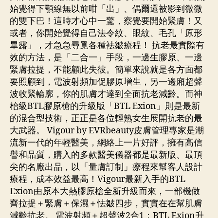
始覺得下顎線無以前咁「出」、偶爾還被影到微微
的雙下巴！這時才心中一驚，察覺要開始緊膚！又
或者，你開始覺得自己法令紋、眼紋、毛孔「原形
畢露」，才急急尋覓各種袪皺療程！ 抗老最實際有
效的方法，是「二合一」手段，一邊生膠原、一邊
緊膚拉提，不能顧此失彼。簡單來說就是各方面都
要照顧到，電波射頻加促膠原增生，另一邊廂超聲
波收緊輪廓，你的肌膚才達到全面抗老減齡。而神
枱級BTL膠原槍的升級版「BTL Exion」則是最新
的混合型技術，正正是各位輕熟女生展開抗老的最
大武器。 Vigour by EVRbeauty皮膚管理專家是潮
流新一代的年輕醫美，網絡上一片好評，擁有高信
譽和品質，購入的多款醫美儀器都是最新版、最頂
尖的名廠出品，以「量膚訂制」療程來幫客人設計
療程，成本效益最高！Vigour最新入手的BTL
Exion由原本大熱膠原槍全新升級而來，一部機做
齊拉提＋緊膚＋保濕＋怯皺四步，實實在在幫肌膚
減齡抗老。 電波射頻＋超聲波2合1：BTL Exion升