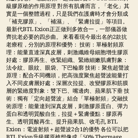
級膠原槍的作用原理 對所有肌膚而言，「老化」其
實是一個整體過程，只是我們在護膚時才會分類成
「補充膠原」、「補濕」、「緊膚拉提」等項目。
最新代BTL Exion正正做到多效合一，一部儀器做
齊抗老必要的四步曲。 來看看現今最出名的2款抗
老療程，分別的原理和優勢： 技術：單極射頻原
理：能量直達深真皮層，刺激纖維母細胞增生膠原
好處：膠原再生、收緊組織、緊緻細嫩肌膚對象：
法令紋、眼紋、眼袋、下巴輪廓 技術：聚焦超聲波
原理：配合不同機頭，把高強度聚焦超聲波能量打
入不同皮膚層好處：深層次拉提、改變膠原和筋膜
層的緊緻度對象：雙下巴、嘴邊肉、蘋果肌下垂 技
術：獨有「定向超聲波」結合「單極射頻」交融技
術原理：能量達到深真皮層，刺激膠原蛋白、彈力
蛋白和透明質酸自生，拉提＋緊膚優點：膠原再
生、透明質酸再生、提升蘋果肌、收毛孔 BTL
Exion：電波射頻＋超聲波2合1的優勢 各位可以把
BTL Exion升級膠原槍想像成「50% Thermage