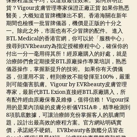
保療程溫度平均，以達致最佳效果。 如何辨明正
貨？Vigour皮膚管理專家保證正廠正貨 如果你熟悉
醫美，大概知道冒牌機陳出不窮。香港海關在新年
期間也檢獲一批冒牌儀器，機價是正版的十分之
一。除此之外，市面也有不少冒牌的配件。 進入
BTL Medical的香港官網，你可以於「服務中心」
搜尋到EVRbeauty為指定授權療程中心，確保你的
付出一分一毫用得其所！經原廠購入的好處，就是
治療師們會定期接受BTL原廠操作專業培訓，熟悉
儀器操作，掌握新提升的技術。 如果你有天價儀
器，但運用不當，輕則療效不能發揮至100%，嚴重
則可能傷害肌膚。Vigour by EVRbeauty皮膚管理
專家，最新代BTL Exion直接經BTL原廠購入，所
有配件經由原廠保養及維修，值得信賴！ Vigour採
用的是業內頂級的皮膚分析儀VISIA®，精準檢測到
8項肌底數據，可讓治療師充份掌握客人的肌膚問
題，設計出最高效的療程方案。官方網站明碼實
價，承諾絕不硬銷。 EVRbeauty各旗艦分店皆在