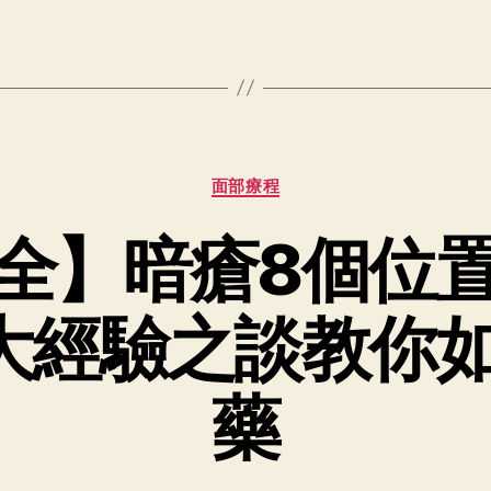
面部療程
全】暗瘡8個位
大經驗之談教你
藥