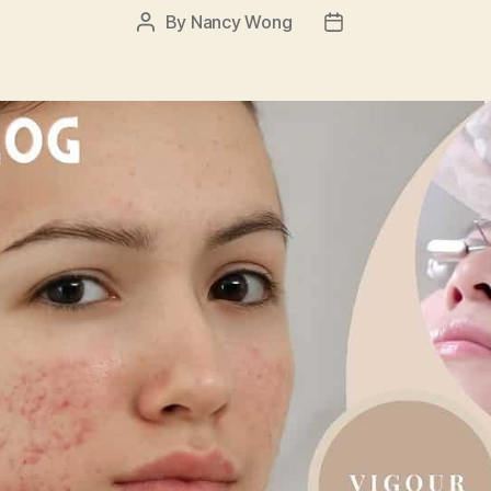
By
Nancy Wong