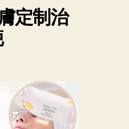
膚定制治
疤