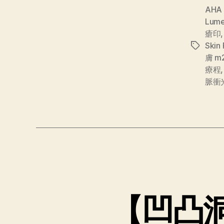
AHA
Lume
瘡印
Skin 
膚 m
療程
脈衝
【凹凸