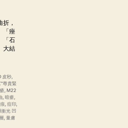
曲折，
、「痤
、「石
」大結
CO 皮秒
,
AL™尊貴緊
暗瘡
,
M22
油
,
暗瘡
,
疤痕
,
痘印
,
脈衝光 凹
層
,
量膚