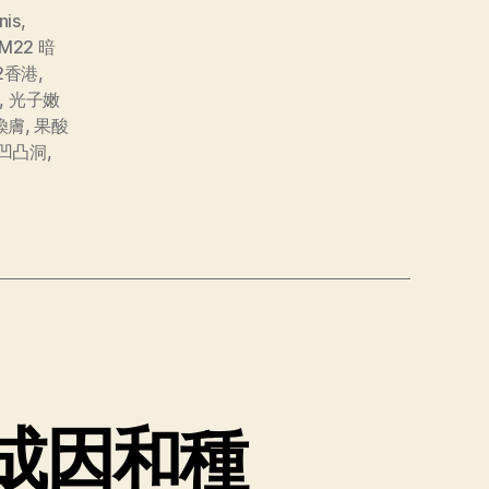
nis
,
M22 暗
2香港
,
,
光子嫩
煥膚
,
果酸
 凹凸洞
,
成因和種