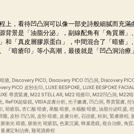
程上，看待凹凸洞可以像一部史詩般細膩而充滿
源背景是「油脂分泌」，副線配角有「角質層」
」和「真皮層膠原蛋白」，中間混合了「暗瘡」
、「暗瘡印」等小高潮，最後就是「凹凸洞治療
 暗瘡
,
Discovery PICO
,
Discovery PICO 凹凸洞
,
Discovery PI
covery PICO 皮秒去印
,
LUXE BESPOKE
,
LUXE BESPOKE FACI
UXE 尊貴緊膚
,
M22 STELLAR
,
M22 暗瘡印
,
M22凹凸洞
,
M22
光
,
ReFIX超級鏡
,
VISIA皮膚分析
,
光子嫩膚
,
凹凸洞
,
尊貴緊膚
,
控
印
,
暗瘡肌
,
杏仁酸 暗瘡
,
果酸 暗瘡
,
水楊酸 暗瘡
,
油脂分泌旺盛
,
桿菌
,
皮秒 凹凸洞
,
皮秒 暗瘡
,
皮膚分析
,
石頭瘡
,
粉刺
,
緊膚療程
,
,
脈衝光 暗瘡
,
脈衝光 暗瘡肌
,
色素沉澱
,
蜂巢透鏡
,
複合治療
,
角質
,
量膚定制治療
,
雞尾酒療程