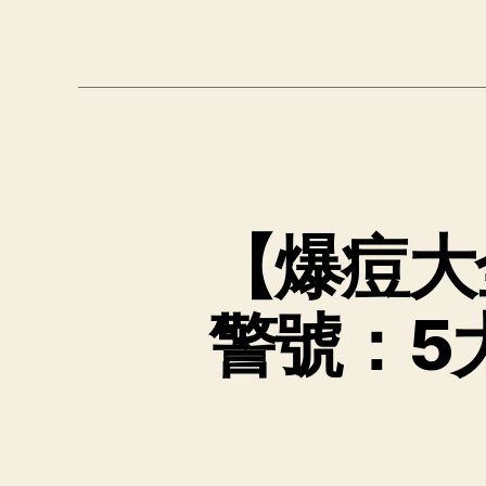
【爆痘大
警號：5