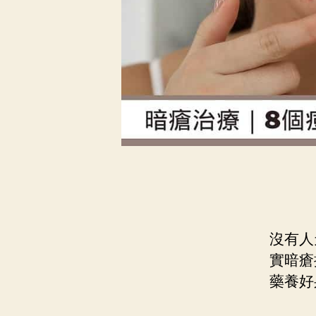
沒有人
實暗瘡
藥養好