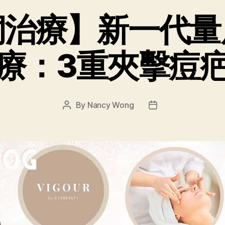
洞治療】新一代量
療：3重夾擊痘
By
Nancy Wong