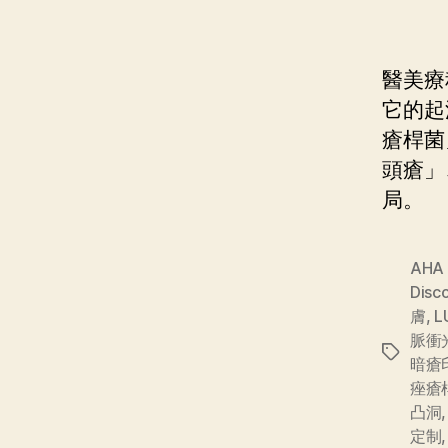
醫美療
它的起
瘡桿菌
頭瘡」
局。
AHA
Dis
膚
,
L
脈衝
暗瘡
痤瘡
凸洞
定制