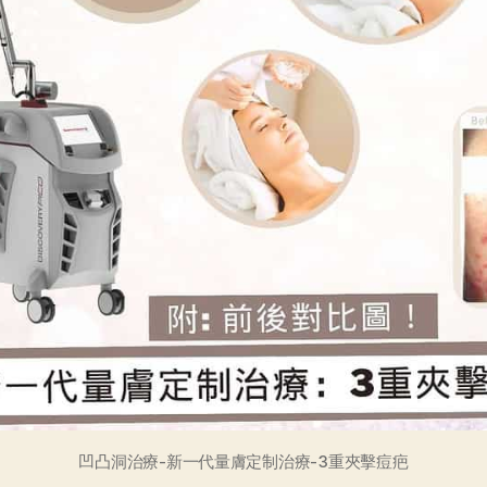
凹凸洞治療-新一代量膚定制治療-3重夾擊痘疤