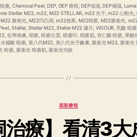
 暗瘡
,
Chemical Peel
,
DEP
,
DEP 療程
,
DEP保濕
,
DEP補濕
,
Lume
nis Stellar M22
,
m22
,
M22 STELLAR
,
m22 光子
,
m22 心動光
,
,
M22 脈衝光
,
M22凹凸洞
,
m22效果
,
M22暗瘡
,
M22脈衝光
,
m2
Peel
,
Stellar
,
Stellar M22
,
Stellar M22 濾片
,
VIGOUR
,
乳酸 暗瘡
22
,
化學煥膚
,
暗瘡
,
暗瘡位置
,
暗瘡印
,
暗瘡肌
,
杏仁酸 暗瘡
,
果酸
,
水楊酸 暗瘡
,
第八代M22
,
第八代光子嫩膚
,
脈衝光 M22
,
脈衝光
光 暗瘡
,
脈衝光 暗瘡肌
,
脈衝光功效
面部療程
洞治療】看清3大