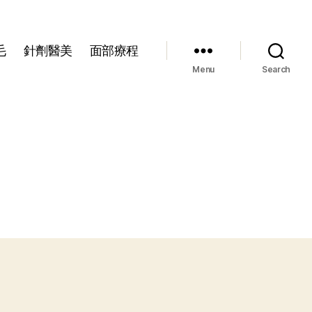
毛
針劑醫美
面部療程
Menu
Search