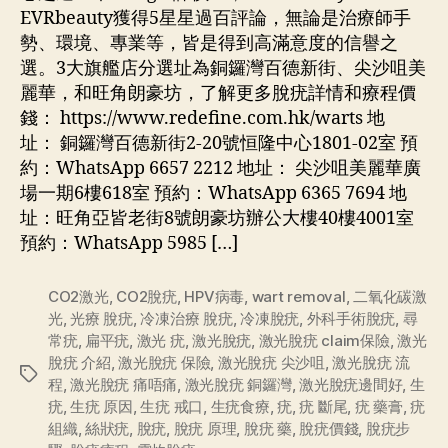
EVRbeauty獲得5星星過百評論，無論是治療師手
勢、環境、專業等，皆是得到高滿意度的信譽之
選。3大旗艦店分選址為銅鑼灣百德新街、尖沙咀美
麗華，和旺角朗豪坊，了解更多脫疣詳情和療程價
錢： https://www.redefine.com.hk/warts 地
址： 銅鑼灣百德新街2-20號恒隆中心1801-02室 預
約：WhatsApp 6657 2212 地址： 尖沙咀美麗華廣
場一期6樓618室 預約：WhatsApp 6365 7694 地
址：旺角亞皆老街8號朗豪坊辦公大樓40樓4001室
預約：WhatsApp 5985 […]
CO2激光
,
CO2脫疣
,
HPV病毒
,
wart removal
,
二氧化碳激
光
,
光療 脫疣
,
冷凍治療 脫疣
,
冷凍脫疣
,
外科手術脫疣
,
尋
常疣
,
扁平疣
,
激光 疣
,
激光脫疣
,
激光脫疣 claim保險
,
激光
脫疣 介紹
,
激光脫疣 保險
,
激光脫疣 尖沙咀
,
激光脫疣 流
程
,
激光脫疣 痛唔痛
,
激光脫疣 銅鑼灣
,
激光脫疣邊間好
,
生
疣
,
生疣 原因
,
生疣 戒口
,
生疣食療
,
疣
,
疣 斷尾
,
疣 藥膏
,
疣
組織
,
絲狀疣
,
脫疣
,
脫疣 原理
,
脫疣 藥
,
脫疣價錢
,
脫疣步