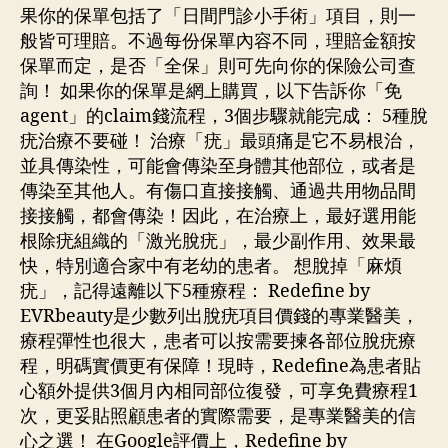
果你的保單包括了「日間門診小手術」項目，則一
般皆可理賠。不過每份保單內容不同，理賠金額按
保單而定，是否「全保」則可先向你的保險公司查
詢！ 如果你的保單是網上購買，以下告訴你「免
agent」的claim錢流程，3個步驟就能完成： 5種脫
疣治療不要碰！ 治療「疣」最頭痛是它不易根治，
並具傳染性，可能會傳染至身體其他部位，或者是
傳染至其他人。有傷口直接接觸、通過共用物品間
接接觸，都會傳染！因此，在治療上，最好選用能
根除疣組織的「激光脫疣」，最少副作用、效果最
快，特別適合家中有老幼的患者。 想脫掉「麻煩
疣」，記得遠離以下5種療程： Redefine by
EVRbeauty是少數列出脫疣項目價錢的專業醫美，
療程彈性也很大，患者可以按需要揀各部位脫疣療
程，明碼實價更有保障！現時，Redefine為患者貼
心額外提供3個月內相同部位復發，可享免費療程1
次，更妥貼照顧患者的實際需要，是專業醫美的信
心之選！ 在Google評價上，Redefine by