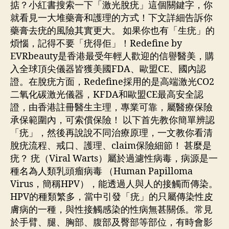
掂？小紅書搜索一下「激光脫疣」這個關鍵字，你
就看見一大堆藥膏和護理的方式！下文詳細告訴你
藥膏去疣的風險其實更大。 如果你也有「生疣」的
煩惱，記得不要「疣得佢」！Redefine by
EVRbeauty是香港最受年輕人歡迎的信譽醫美，購
入全球頂尖儀器皆獲美國FDA、歐盟CE、國內認
證。在脫疣方面，Redefine採用的是高端激光CO2
二氧化碳激光儀器，KFDA和歐盟CE最高安全認
證，由香港註冊醫生主理，專業可靠，屬醫療保險
承保範圍內，可索償保險！ 以下首先教你簡單辨認
「疣」，然後再說說不同治療原理，一文教你看清
脫疣流程、戒口、護理、claim保險細節！ 甚麼是
疣？ 疣（Viral Warts）屬於過濾性病毒，病源是一
種名為人類乳頭瘤病毒 （Human Papilloma
Virus，簡稱HPV），能透過人與人的接觸而傳染。
HPV的種類繁多，當中引發「疣」的只屬傳染性皮
膚病的一種，與性接觸感染的性病無甚關係。常見
於手臂、腿、胸部、腹部及臀部等部位，有時會影