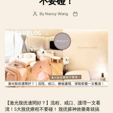
不要碰！
By
Nancy Wong
【激光脫疣邊間好？】流程、戒口、護理一文看
清！5大脫疣療程不要碰！ 脫疣搽神效藥膏就搞