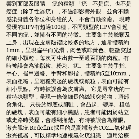
響到面部及眼睛。 疣的種類 「疣」不是痣、也不是
癌症（除了性器疣），不過卻影響外觀，並會不斷
感染身體各部位和身邊的人，不會自動痊癒。 現時
發現的HPV有超過100種，不同類型的HPV會引起
不同的疣，並擁有不同的特徵。 主要集中於臉頸及
上身，出現在皮膚皺褶比較多的地方，通常體積約
1mm，呈現扁平而光滑，肉色或啡黃色、輕微突起
的細小顆粒，每次可生出數十至過百顆的肉粒。有
時被誤會為油脂粒、粉刺、痣。 主要集中於手指、
手心、指甲邊緣、手背和腳指，體積約5至10mm，
表面粗糙，呈粗糙突起的硬塊或顆粒，表面可能有
細小黑點。有時被誤會為皮膚癌。 它是尋常疣的一
種特殊類型，呈現一條條細長的絲狀突起物，頂部
會角化。 只長於腳底或腳趾，會凸起、變厚、粗糙
的硬塊，表面可能有細小黑點，患者可能因於站立
或走路時受壓，會感到痛楚。有時被誤會為雞眼。
激光脫疣 Redefine採用的是高端激光CO2二氧化碳
激光儀器，可以精準地連根氣化疣組織，適用治療