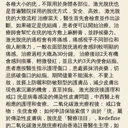
各種大小的疣，不限用於身體各部位。激光脫疣也
是普遍醫院採用的脫疣方式，安全、高效。 激光脫
疣的大致流程 治療當天，醫生首先會檢查並作出診
斷。如果確定是疣組織，患者便可以開始治療。治
療師會幫忙在疣的地方敷上麻醉膏，並靜候藥力。
激光脫疣的過程會有疼痛感，痛感視乎不同部位和
個人耐痛力，一般在面部脫疣過程會感到較明顯的
痛感。治療過程大概為30分鐘。 治療後頭2天有機
會感到痕癢、輕微發紅，並且大約3天內便會結痂。
患者應按醫生指示護理傷口，患處搽抹消炎藥，切
忌抓破傷口的結痂。期間儘量不能濕水、不要上
妝，並搽上防曬和防敏類型的護膚品，減少皮膚出
現色素沉澱的機會，直至掉痂。 激光脫疣後護理和
戒口 疣是病毒感染的傳染性皮膚問題，中西醫上有
相應的護理和食療。 二氧化碳激光療程後： 戒口食
物： 生疣食療： 如何申請保險索償？ 由於「疣」屬
於傳染性皮膚病，脫疣是「醫療項目」，Redefine
的二氧化碳激光脫疣療程由香港註冊醫生主理，如