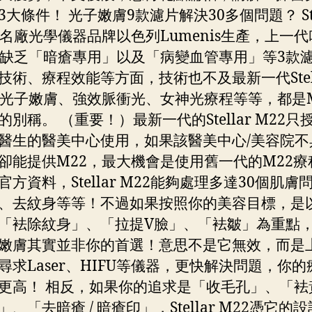
3大條件！ 光子嫩膚9款濾片解決30多個問題？ Ste
由名廠光學儀器品牌以色列Lumenis生產，上一代
，缺乏「暗瘡專用」以及「病變血管專用」等3款
技術、療程效能等方面，技術也不及最新一代Stell
。光子嫩膚、強效脈衝光、女神光療程等等，都是M
的別稱。 （重要！）最新一代的Stellar M22只
醫生的醫美中心使用，如果該醫美中心/美容院不
卻能提供M22，最大機會是使用舊一代的M22療
官方資料，Stellar M22能夠處理多達30個肌膚
、去紋身等等！不過如果按照你的美容目標，是
「袪除紋身」、「拉提V臉」、「袪皺」為重點
嫩膚其實並非你的首選！意思不是它無效，而是
尋求Laser、HIFU等儀器，更快解決問題，你的
更高！ 相反，如果你的追求是「收毛孔」、「袪
、「去暗瘡 / 暗瘡印」，Stellar M22憑它的