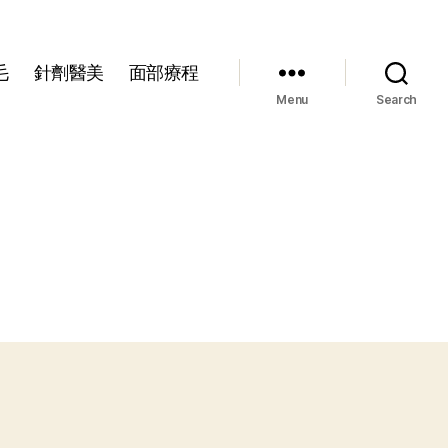
毛
針劑醫美
面部療程
Menu
Search