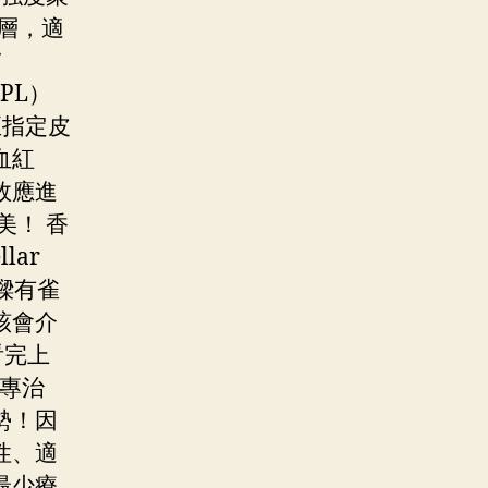
層，適
膚
IPL）
至指定皮
血紅
效應進
美！ 香
lar
樑有雀
該會介
看完上
其專治
勢！因
性、適
最少療