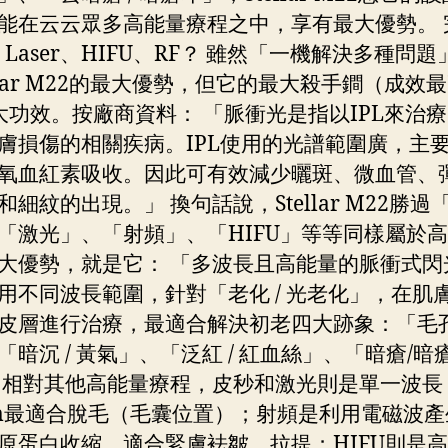
能在云云眾多高能量療程之中，享有最大優勢。 
O、Laser、HIFU、RF？ 雖然「一機解決多種問
ellar M22的最大優勢，但它的最大殺手鐧（成效
大功效。按廠商資料： 「脈衝光是指以IPL來治
膚損傷的相關疾病。IPL使用的光譜範圍廣，主
氧血紅素吸收。因此可有效減少曬斑、微血管、
和細紋的出現。」 換句話說，Stellar M22勝過
「激光」、「射頻」、「HIFU」等等同樣屬於
大優勢，就是它： 「多波長且高能量的脈衝式閃
用不同波長範圍，針對「老化 / 光老化」，在肌
皮層進行治療，最適合解決初老四大跡象：「毛
「暗沉 / 黃氣」、「泛紅 / 紅血絲」、「暗瘡/暗
 相對其他高能量療程，皮秒和激光則是單一波長
nm最適合脫毛（毛囊位置）；射頻是利用電磁波
原蛋白收縮，適合緊膚袪皺、拉提；HIFU則是