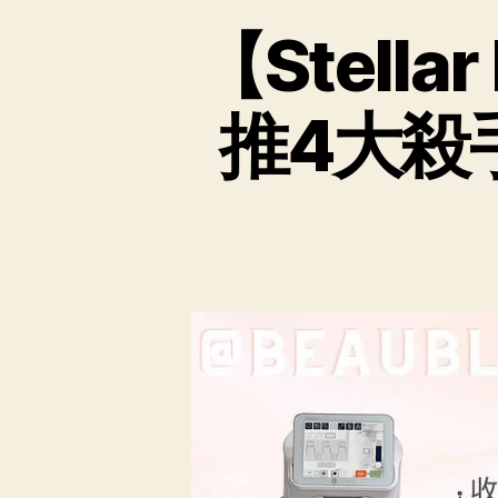
【Stell
推4大殺手