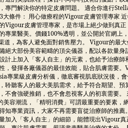
，專門解決你的特定皮膚問題。 適合你進行Stell
的3大條件： 用心做療程的Vigour皮膚管理專家 
的Vigour皮膚管理專家，是市場上絕少做到真正
的專業醫美。價錢100%透明，並公開於官網上
op渠道，為客人避免面對銷售壓力。 Vigour的最
備絕大部份美容範疇的頂尖儀器，配以各款量身
設計上加入「客人自主」的元素，也給予治療師
性，發揮各廠儀器的最佳效能，貼合肌膚需要。Vig
isia專業級皮膚分析儀，徹底審視肌底狀況後，
，聆聽客人的最大美肌需求，給予符合期望、預
，不會強硬推銷，也不會忽視客人的初衷需要。 
 Z的美容潮流，「精明消費」可謂最重要的要素，
得知專業資訊，大家不再需要盲從治療師的推薦
量加入「客人自主」的細節，能體現出Vigour真