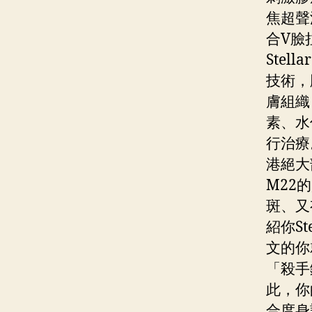
焦超聲
合V臉拉
Stel
技術，
膚組織
素、水
行治療。
港絕大
M22
斑、又
紹你S
文的你
「殺手
此，你
合度身