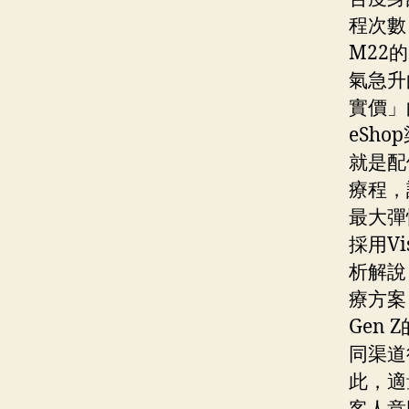
程次數
M22
氣急升
實價」
eSh
就是配
療程，
最大彈
採用V
析解說
療方案
Gen
同渠道
此，適