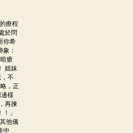
」的療程
處於問
而你希
跡象：
 暗瘡
 姐妹
疵，不
攻略，正
l邊樣
，再揀
！！」
比其他儀
美中