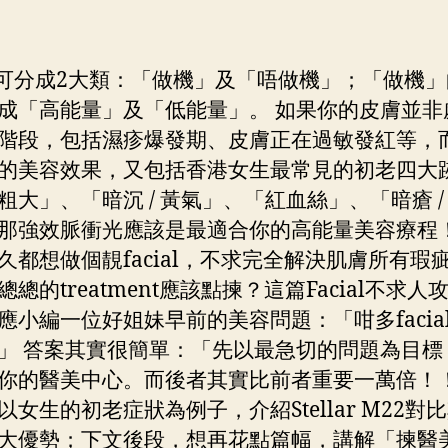
ial可分成2大類：「做機」及「唔做機」；「做機
成「高能量」及「低能量」。 如果你的皮膚並非
階段，包括濕疹爆發期、皮膚正在過敏發紅等，
的美容效果，又包括香港女生最常見的初老四大
粗大」、「暗沉 / 黃氣」、「紅血絲」、「暗瘡 /
那強效脈衝光應該是最適合你的高能量美容療程！
久都想做個靚facial，不求完全解決肌膚所有瑕
總總的treatment應該點揀？這篇Facial不求人
應小編一位好姐妹早前的美容問題：「咁多facia
」 答案其實很簡單：「先以最急切的問題為目標
你的醫美中心。而後者其實比前者重要一萬倍！
以女生的初老症狀為例子，介紹Stellar M22對
大優勢；下文後段，想再花點篇幅，講解「揀醫