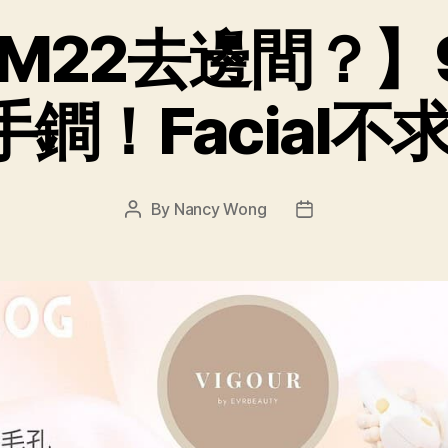
ar M22去邊間
鐧！Facial
By
Nancy Wong