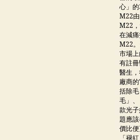
心」的
M22
M22
在減痛
M22
市場上
有註冊
醫生，
廠商的
括除毛
毛」、
款光子
題應該
價比便
「褪紅」