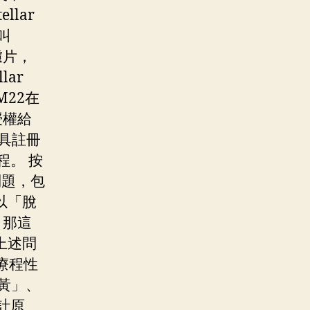
llar
叫
濾片，
ar
22在
授權給
具註冊
程。 按
問題，包
以「脫
，那這
上述問
療程性
黃」、
設計原