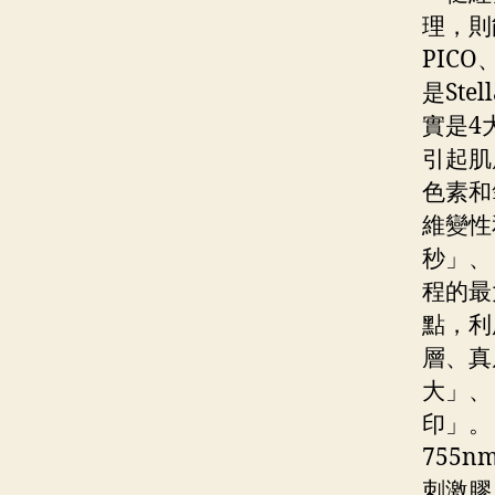
理，則
PIC
是St
實是4
引起肌
色素和
維變性
秒」、
程的最
點，利
層、真
大」、
印」。
755
刺激膠