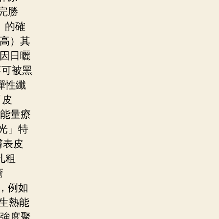
完勝
題」的確
最高）其
療因日曬
要可被黑
彈性纖
「皮
高能量療
光」特
膚表皮
孔粗
瘡
，例如
產生熱能
高強度聚