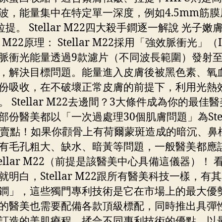
波，能量集中在特定單一深度，例如4.5mm筋膜
提。 Stellar M22四大殺手鐧逐一解說 光子嫩
lar M22原理： Stellar M22採用「強效脈衝光」（
脈衝光能量透過9款濾片（不同波長範圍）發射
，解決目標問題。能量進入皮膚後被黑色素、氧
份吸收，在不破壞正常皮膚的前提下，利用光熱
 Stellar M22去邊間？3大條件成為你的最佳醫
部份醫美都以「一次過處理30個肌膚問題」為Stel
的賣點！如果你顴⻣上有荷爾蒙斑造成的暗沉、鼻
有毛孔粗大、缺水、暗黃等問題，一般醫美都應
tellar M22（前提是該醫美中心具備這儀器）！ 
就明白，Stellar M22跟所有醫美科技一樣，有
鐧」，這些獨門專利技術是它在市場上的最大優
的醫美也需要配備各款頂級標配，同時推出具彈
訂造的美肌療程，揉合不同專利技術的優點，以