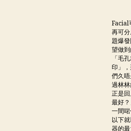
Fac
再可分
題爆發
望做到
「毛孔
印」，
們久唔
過林林
正是回
最好？
一間啱
以下就
器的最