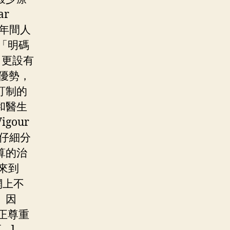
ar
近年間人
「明碼
，更設有
大優勢，
訂制的
和醫生
our
會仔細分
算的治
來到
網上不
。因
正尊重