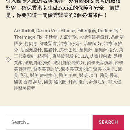
引入國際大廠的名牌儀器，亦有醫務委員會的嚴格
監管，確保香港女生做Facial的保障和安全。前提
是，你要知道一間優秀醫美的3個必備條件！
AestheFill
,
Derma Veil
,
Ellanse
,
Filler推薦
,
Redensity 1
,
Thermage Flx
,
不硬銷
,
人氣針劑
,
入侵性醫美療程
,
吊線雙
眼皮
,
打肉毒
,
智能緊膚
,
治療師 劣評
,
治療師 好
,
治療師 推
介
,
法國溶脂針
,
熊貓針
,
皮秒 去斑
,
童顏針
,
童顏針 推介
,
第
三代童顏針
,
精靈針
,
聚雙旋乳酸 PDLLA
,
肉毒桿菌素
,
透明
質酸
,
透明質酸 推介
,
透明質酸 邊款好
,
醫學美容價錢
,
醫學
美容療程
,
醫學美容診所
,
醫學美容邊間好
,
醫美 收毛孔
,
醫
美 毛孔
,
醫美 療程推介
,
醫美 美白
,
醫美 項目
,
醫美 香港
,
醫美 香港 黑店
,
醫美 黑眼圈
,
針劑 推介
,
針劑注射
,
非入侵
性醫美療程