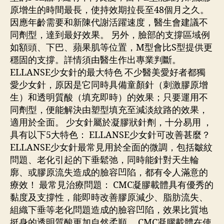
原增生的時間最長，使持效期拉長至48個月之久。
因應年齡需要和新陳代謝活躍速度，醫生會建議不
同劑型，達到最好效果。 另外，臉部的支撐區域例
如額頭、下巴、蘋果肌等位置，M型會比S型提供更
穩固的支撐。詳情須由醫生作出專業判斷。
ELLANSE少女針的最大特色 不少醫美愛好者都獨
愛少女針，原因是它同時具備童顏針（刺激膠原增
生）和透明質酸（填充即時）的效果；只要運用不
同劑型，便能解決由塑型填充至減淡紋路的效果，
適用於全面。 少女針屬於凝膠狀針劑，十分易用 ，
具有以下5大特色： ELLANSE少女針可改善甚麼？
ELLANSE少女針最常見用於全面的微調，包括皺紋
問題、老化引起的下垂鬆弛，同時能針對天生輪
廓、或膠原流失造成的臉容凹陷，都有令人滿意的
療效！ 最常見治療問題： CMC凝膠載體具有優秀的
黏度及支撐性，能即時改善膠原減少、脂肪流失、
組織下垂等老化問題造成的臉容凹陷，效果比質地
挺身的透明質酸更加自然柔順。 CMC凝膠載體在使