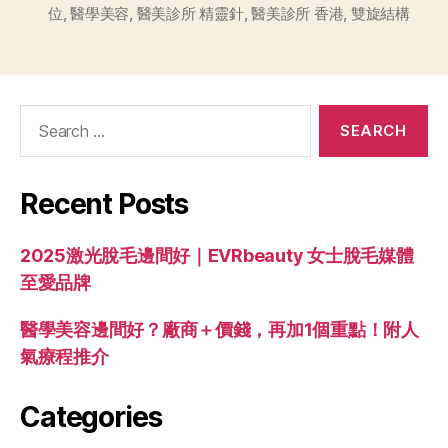
位
,
醫學美容
,
醫美診所 精靈針
,
醫美診所 香港
,
雙旋結構
Recent Posts
2025激光脫毛邊間好｜EVRbeauty 女士脫毛媒體
至愛品牌
醫學美容邊間好？廠商＋價錢，再加1個重點！附人
氣療程推介
Categories