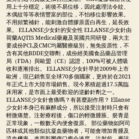
用上十分穩定，術後不易位移，因此處理法令紋、
木偶紋等等表情豐富的部位，不怕移位影響效果。
不用頻繁補針，能刺激自體膠原蛋白再生，延長效
果。 ELLANSE少女針的安全性 ELLANSE少女針由
荷蘭AQTIS Medical藥廠及英國共同研發，兩大主
要成份PCL及CMC均屬醫療級別，無免疫原性，不
含有其他BDDE交聯劑，成份經美國食品藥品管理
局（FDA）與歐盟（CE）認證，100%可被人體吸
收和逐漸排出。 ELLANSE少女針早於2009年上市
歐洲，現已銷售至全球70多個國家，更終於在2021
年正式上市大陸市場銷售。現今累積超過17.5萬臨
床用家，是市面上最受歡迎的逆齡針劑之一。
ELLANSE少女針會痛嗎？有甚麼副作用？ Ellanse
少女針本身已有麻醉成分，所以接受注射時只會有
輕微痛楚。注射療程後，傷口的輕微腫脹、瘀青是
正常現象，一般數天內便會復原。 部位藥物如阿司
匹林或其他類似抗凝血藥物者，可能會增加青腫及
流血機率，進而影響傷口癒合速度，注射前，應該