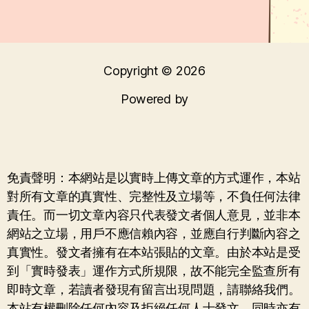
Copyright © 2026
Powered by
免責聲明：本網站是以實時上傳文章的方式運作，本站
對所有文章的真實性、完整性及立場等，不負任何法律
責任。而一切文章內容只代表發文者個人意見，並非本
網站之立場，用戶不應信賴內容，並應自行判斷內容之
真實性。發文者擁有在本站張貼的文章。由於本站是受
到「實時發表」運作方式所規限，故不能完全監查所有
即時文章，若讀者發現有留言出現問題，請聯絡我們。
本站有權刪除任何內容及拒絕任何人士發文，同時亦有