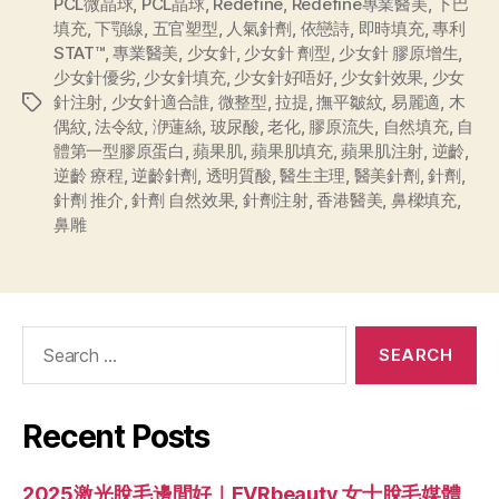
PCL微晶球
,
PCL晶球
,
Redefine
,
Redefine專業醫美
,
下巴
填充
,
下顎線
,
五官塑型
,
人氣針劑
,
依戀詩
,
即時填充
,
專利
STAT™
,
專業醫美
,
少女針
,
少女針 劑型
,
少女針 膠原增生
,
少女針優劣
,
少女針填充
,
少女針好唔好
,
少女針效果
,
少女
針注射
,
少女針適合誰
,
微整型
,
拉提
,
撫平皺紋
,
易麗適
,
木
偶紋
,
法令紋
,
洢蓮絲
,
玻尿酸
,
老化
,
膠原流失
,
自然填充
,
自
體第一型膠原蛋白
,
蘋果肌
,
蘋果肌填充
,
蘋果肌注射
,
逆齡
,
逆齡 療程
,
逆齡針劑
,
透明質酸
,
醫生主理
,
醫美針劑
,
針劑
,
針劑 推介
,
針劑 自然效果
,
針劑注射
,
香港醫美
,
鼻樑填充
,
鼻雕
Recent Posts
2025激光脫毛邊間好｜EVRbeauty 女士脫毛媒體