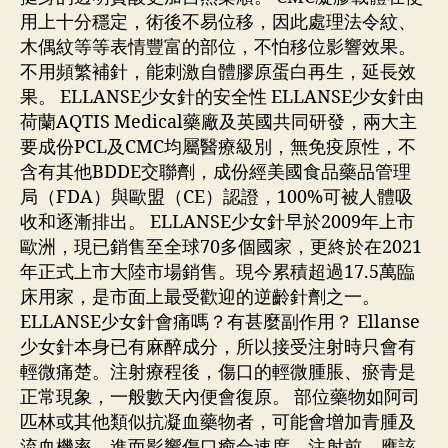
用上十分穩定，術後不易位移，因此處理法令紋、
木偶紋等等表情豐富的部位，不怕移位影響效果。
不用頻繁補針，能刺激自體膠原蛋白再生，延長效
果。 ELLANSE少女針的安全性 ELLANSE少女針由
荷蘭AQTIS Medical藥廠及英國共同研發，兩大主
要成份PCL及CMC均屬醫療級別，無免疫原性，不
含有其他BDDE交聯劑，成份經美國食品藥品管理
局（FDA）與歐盟（CE）認證，100%可被人體吸
收和逐漸排出。 ELLANSE少女針早於2009年上市
歐洲，現已銷售至全球70多個國家，更終於在2021
年正式上市大陸市場銷售。現今累積超過17.5萬臨
床用家，是市面上最受歡迎的逆齡針劑之一。
ELLANSE少女針會痛嗎？有甚麼副作用？ Ellanse
少女針本身已有麻醉成分，所以接受注射時只會有
輕微痛楚。注射療程後，傷口的輕微腫脹、瘀青是
正常現象，一般數天內便會復原。 部位藥物如阿司
匹林或其他類似抗凝血藥物者，可能會增加青腫及
流血機率，進而影響傷口癒合速度，注射前，應該