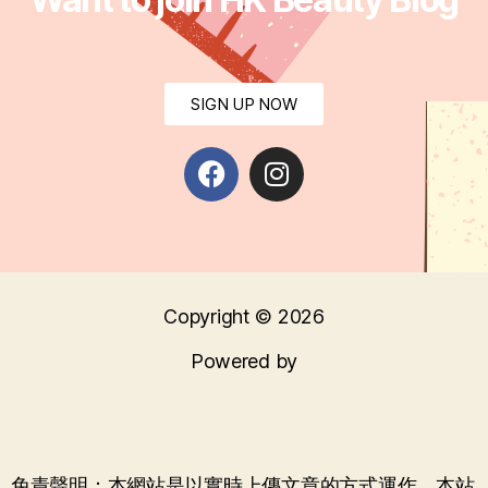
SIGN UP NOW
Copyright © 2026
Powered by
免責聲明：本網站是以實時上傳文章的方式運作，本站