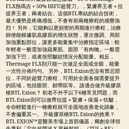
FLX熱瑪吉＋50% HIFU超聲刀」，緊膚界王者＋拉
提界王者，兩者結合。這個BTL專結的結合技術，
最大優勢是疼痛感低，不會有前兩種療程的感覺強
烈！ 另外，它能夠以更頻密的周期進行療程，治療
師便能根據肌底膠原的增生狀態，逐次微調、局部
加強重點部位，讓更多能量集中治療指定區域：較
年輕者一般需加強蘋果肌、面部「有肉哋」一般需
加強下巴，或者按照皺紋情況分配能量。相反，
Thermage FLX則只能一次做足全面或全眼，能量
一次性分佈均勻。 另外，BTL Exion也沒有禁忌部
位，不同於超聲刀療程，可用於全面各個需要提升
的區域，包括眼部、韌帶區等。 誰適合做升級膠原
槍BTL Exion？ 初老不外乎以下6種常見問題，而
BTL Exion則可以做齊拉提＋緊膚＋保濕＋怯皺，
令你輕鬆進行一種療程就可全面地改善老化跡象，
不會偏重其一。 升級膠原槍BTL Exion的效果？
BTL EXION™是醫美市場上首部儀器，獨創全球領
先專利「定向超聲波 X 單極射頻」（TUS＋RF），