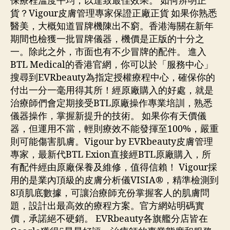
保療程溫度平均，以達致最佳效果。 如何辨明正
貨？Vigour皮膚管理專家保證正廠正貨 如果你熟悉
醫美，大概知道冒牌機陳出不窮。香港海關在新年
期間也檢獲一批冒牌儀器，機價是正版的十分之
一。除此之外，市面也有不少冒牌的配件。 進入
BTL Medical的香港官網，你可以於「服務中心」
搜尋到EVRbeauty為指定授權療程中心，確保你的
付出一分一毫用得其所！經原廠購入的好處，就是
治療師們會定期接受BTL原廠操作專業培訓，熟悉
儀器操作，掌握新提升的技術。 如果你有天價儀
器，但運用不當，輕則療效不能發揮至100%，嚴重
則可能傷害肌膚。Vigour by EVRbeauty皮膚管理
專家，最新代BTL Exion直接經BTL原廠購入，所
有配件經由原廠保養及維修，值得信賴！ Vigour採
用的是業內頂級的皮膚分析儀VISIA®，精準檢測到
8項肌底數據，可讓治療師充份掌握客人的肌膚問
題，設計出最高效的療程方案。官方網站明碼實
價，承諾絕不硬銷。 EVRbeauty各旗艦分店皆在