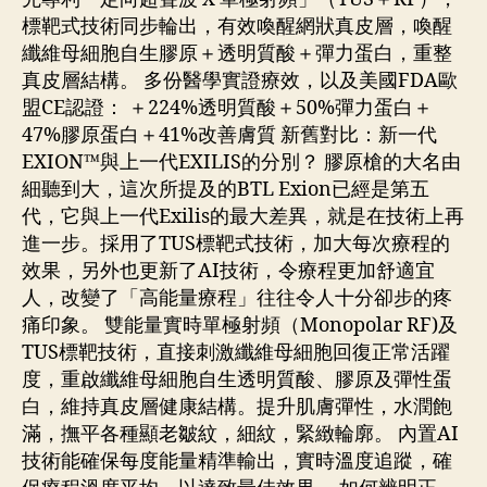
標靶式技術同步輪出，有效喚醒網狀真皮層，喚醒
纖維母細胞自生膠原＋透明質酸＋彈力蛋白，重整
真皮層結構。 多份醫學實證療效，以及美國FDA歐
盟CE認證： ＋224%透明質酸＋50%彈力蛋白＋
47%膠原蛋白＋41%改善膚質 新舊對比：新一代
EXION™與上一代EXILIS的分別？ 膠原槍的大名由
細聽到大，這次所提及的BTL Exion已經是第五
代，它與上一代Exilis的最大差異，就是在技術上再
進一步。採用了TUS標靶式技術，加大每次療程的
效果，另外也更新了AI技術，令療程更加舒適宜
人，改變了「高能量療程」往往令人十分卻步的疼
痛印象。 雙能量實時單極射頻（Monopolar RF)及
TUS標靶技術，直接刺激纖維母細胞回復正常活躍
度，重啟纖維母細胞自生透明質酸、膠原及彈性蛋
白，維持真皮層健康結構。提升肌膚彈性，水潤飽
滿，撫平各種顯老皺紋，細紋，緊緻輪廓。 內置AI
技術能確保每度能量精準輸出，實時溫度追蹤，確