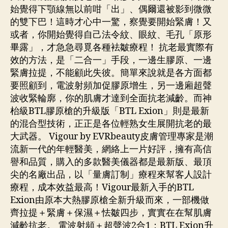
始覺得下顎線無以前咁「出」、偶爾還被影到微微
的雙下巴！這時才心中一驚，察覺要開始緊膚！又
或者，你開始覺得自己法令紋、眼紋、毛孔「原形
畢露」，才急急尋覓各種袪皺療程！ 抗老最實際有
效的方法，是「二合一」手段，一邊生膠原、一邊
緊膚拉提，不能顧此失彼。簡單來說就是各方面都
要照顧到，電波射頻加促膠原增生，另一邊廂超聲
波收緊輪廓，你的肌膚才達到全面抗老減齡。而神
枱級BTL膠原槍的升級版「BTL Exion」則是最新
的混合型技術，正正是各位輕熟女生展開抗老的最
大武器。 Vigour by EVRbeauty皮膚管理專家是潮
流新一代的年輕醫美，網絡上一片好評，擁有高信
譽和品質，購入的多款醫美儀器都是最新版、最頂
尖的名廠出品，以「量膚訂制」療程來幫客人設計
療程，成本效益最高！Vigour最新入手的BTL
Exion由原本大熱膠原槍全新升級而來，一部機做
齊拉提＋緊膚＋保濕＋怯皺四步，實實在在幫肌膚
減齡抗老。 電波射頻＋超聲波2合1：BTL Exion升