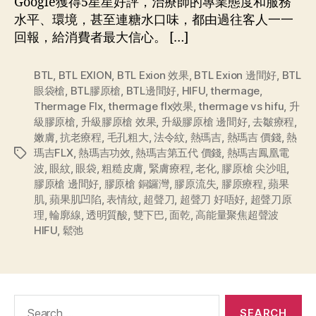
Google獲得5星星好評，治療師的專業態度和服務
水平、環境，甚至連糖水口味，都由過往客人一一
回報，給消費者最大信心。 […]
BTL
,
BTL EXION
,
BTL Exion 效果
,
BTL Exion 邊間好
,
BTL
眼袋槍
,
BTL膠原槍
,
BTL邊間好
,
HIFU
,
thermage
,
Thermage Flx
,
thermage flx效果
,
thermage vs hifu
,
升
級膠原槍
,
升級膠原槍 效果
,
升級膠原槍 邊間好
,
去皺療程
,
嫩膚
,
抗老療程
,
毛孔粗大
,
法令紋
,
熱瑪吉
,
熱瑪吉 價錢
,
熱
瑪吉FLX
,
熱瑪吉功效
,
熱瑪吉第五代 價錢
,
熱瑪吉鳳凰電
波
,
眼紋
,
眼袋
,
粗糙皮膚
,
緊膚療程
,
老化
,
膠原槍 尖沙咀
,
膠原槍 邊間好
,
膠原槍 銅鑼灣
,
膠原流失
,
膠原療程
,
蘋果
肌
,
蘋果肌凹陷
,
表情紋
,
超聲刀
,
超聲刀 好唔好
,
超聲刀原
理
,
輪廓線
,
透明質酸
,
雙下巴
,
面乾
,
高能量聚焦超聲波
HIFU
,
鬆弛