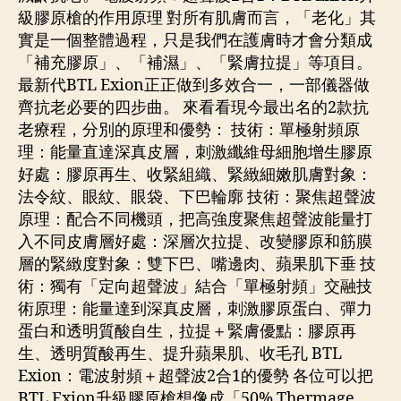
級膠原槍的作用原理 對所有肌膚而言，「老化」其
實是一個整體過程，只是我們在護膚時才會分類成
「補充膠原」、「補濕」、「緊膚拉提」等項目。
最新代BTL Exion正正做到多效合一，一部儀器做
齊抗老必要的四步曲。 來看看現今最出名的2款抗
老療程，分別的原理和優勢： 技術：單極射頻原
理：能量直達深真皮層，刺激纖維母細胞增生膠原
好處：膠原再生、收緊組織、緊緻細嫩肌膚對象：
法令紋、眼紋、眼袋、下巴輪廓 技術：聚焦超聲波
原理：配合不同機頭，把高強度聚焦超聲波能量打
入不同皮膚層好處：深層次拉提、改變膠原和筋膜
層的緊緻度對象：雙下巴、嘴邊肉、蘋果肌下垂 技
術：獨有「定向超聲波」結合「單極射頻」交融技
術原理：能量達到深真皮層，刺激膠原蛋白、彈力
蛋白和透明質酸自生，拉提＋緊膚優點：膠原再
生、透明質酸再生、提升蘋果肌、收毛孔 BTL
Exion：電波射頻＋超聲波2合1的優勢 各位可以把
BTL Exion升級膠原槍想像成「50% Thermage